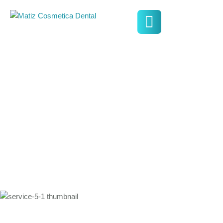
Odontopediatría
Cuidamos la salud oral de tus hijos desde la primera infancia.
Creamos experiencias odontológicas positivas que los
acompañan toda la vida.